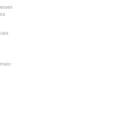
 esses
sos
iais
 meio