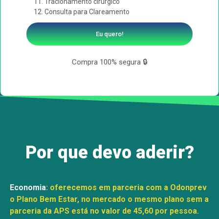
Tracionamento cirurgico
Consulta para Clareamento
Eu quero!
Compra 100% segura 🔒
Por que devo aderir?
Economia
:
oferecemos em parceria com a Odonprev
o Plano Bem Estar, no mercado o mesmo plano sem a
parceria da APS está no valor de 45,60 por pessoa.