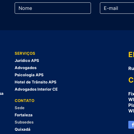
E
SERVIÇOS
Jurídico APS
Advogados
Ru
Psicologia APS
C
Hotel de Trânsito APS
Advogados Interior CE
sa
Fi
Wh
CONTATO
Pl
Sede
Wh
Fortaleza
Subsedes
Quixadá