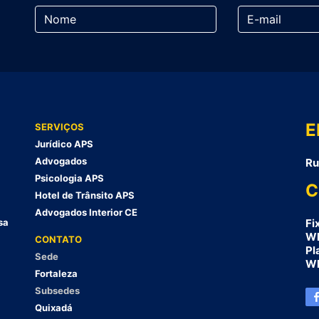
E
SERVIÇOS
Jurídico APS
Advogados
Ru
Psicologia APS
C
Hotel de Trânsito APS
Advogados Interior CE
sa
Fi
Wh
CONTATO
Pl
Sede
Wh
Fortaleza
Subsedes
Quixadá