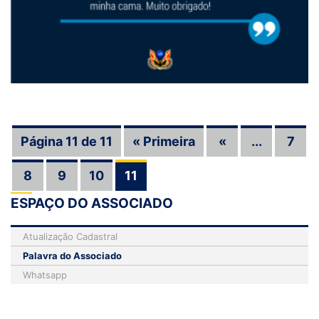
Página 11 de 11
« Primeira
«
...
7
8
9
10
11
ESPAÇO DO ASSOCIADO
Atualização Cadastral
Palavra do Associado
Whatsapp