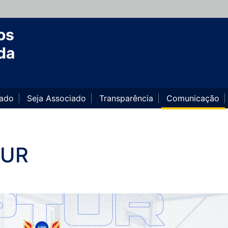
os
da
iado
Seja Associado
Transparência
Comunicação
TUR