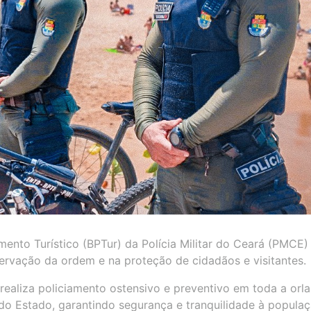
amento Turístico (BPTur) da Polícia Militar do Ceará (PMCE)
ervação da ordem e na proteção de cidadãos e visitantes.
ealiza policiamento ostensivo e preventivo em toda a orla
s do Estado, garantindo segurança e tranquilidade à popula