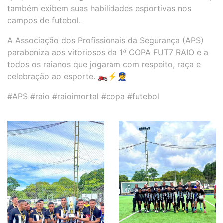
também exibem suas habilidades esportivas nos
campos de futebol.
A Associação dos Profissionais da Segurança (APS)
parabeniza aos vitoriosos da 1ª COPA FUT7 RAIO e a
todos os raianos que jogaram com respeito, raça e
celebração ao esporte. 🏍️⚡️👮
#APS #raio #raioimortal #copa #futebol