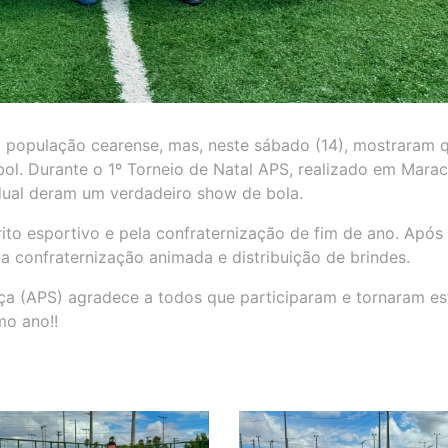
 a população cearense, mas, neste sábado (14), mostraram 
l. Durante o 1º Torneio de Natal APS, realizado em Marac
adual deram um verdadeiro show de bola.
rito esportivo e pela confraternização de fim de ano. Após
confraternização animada e distribuição de brindes.
ça (APS) agradece a todos que participaram e tornaram es
mo ano!!