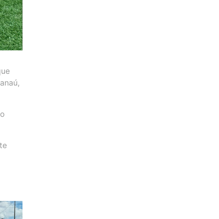
que
anaú,
 o
te