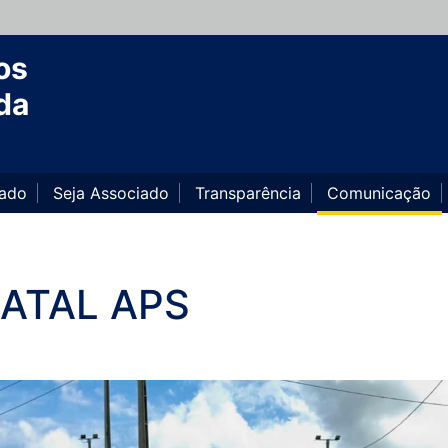
os
da
iado
Seja Associado
Transparência
Comunicação
NATAL APS