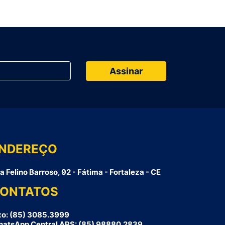
NDEREÇO
a Felino Barroso, 92 - Fátima - Fortaleza - CE
ONTATOS
xo: (85) 3085.3999
atsApp Central APS: (85) 98880.2839