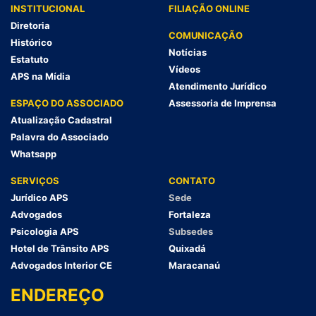
INSTITUCIONAL
FILIAÇÃO ONLINE
Diretoria
COMUNICAÇÃO
Histórico
Notícias
Estatuto
Vídeos
APS na Mídia
Atendimento Jurídico
ESPAÇO DO ASSOCIADO
Assessoria de Imprensa
Atualização Cadastral
Palavra do Associado
Whatsapp
SERVIÇOS
CONTATO
Jurídico APS
Sede
Advogados
Fortaleza
Psicologia APS
Subsedes
Hotel de Trânsito APS
Quixadá
Advogados Interior CE
Maracanaú
ENDEREÇO