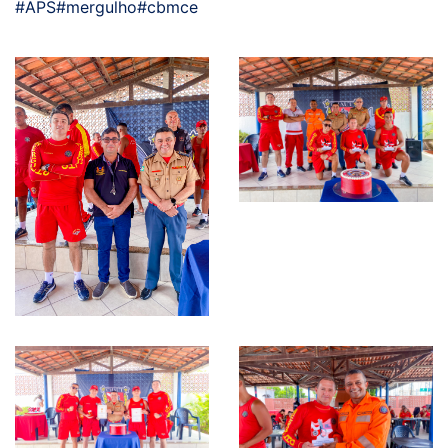
#APS
#mergulho
#cbmce