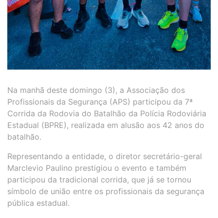
Na manhã deste domingo (3), a Associação dos
Profissionais da Segurança (APS) participou da 7ª
Corrida da Rodovia do Batalhão da Polícia Rodoviária
Estadual (BPRE), realizada em alusão aos 42 anos do
batalhão.
Representando a entidade, o diretor secretário-geral
Marclevio Paulino prestigiou o evento e também
participou da tradicional corrida, que já se tornou
símbolo de união entre os profissionais da segurança
pública estadual.