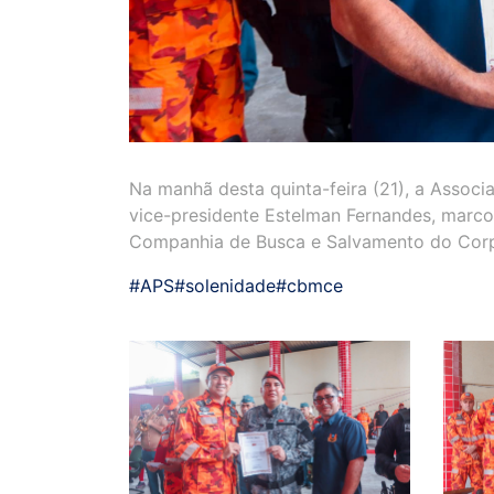
Na manhã desta quinta-feira (21), a Associ
vice-presidente Estelman Fernandes, marc
Companhia de Busca e Salvamento do Corp
#APS
#solenidade
#cbmce