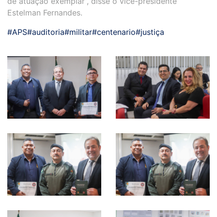
de atuação exemplar”, disse o vice-presidente
Estelman Fernandes.
#APS
#auditoria
#militar
#centenario
#justiça