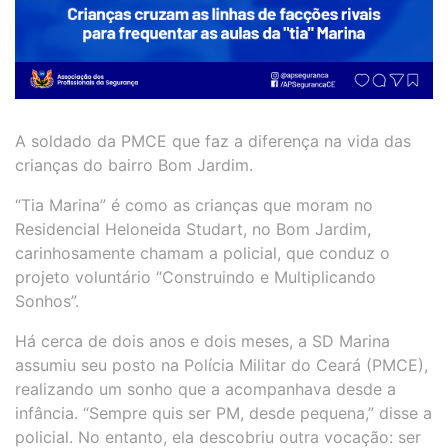
A soldado da PMCE que faz a diferença na vida das
crianças do bairro Bom Jardim.
“Tia Marina” é como as crianças que moram no
Residencial Heloneida Studart, no Bom Jardim,
carinhosamente chamam a policial, que conduz o
projeto voluntário “Construindo e Multiplicando
Sonhos”.
Há cerca de dois anos e dois meses, a SD Marina
assumiu seu posto na Polícia Militar do Ceará (PMCE),
realizando um sonho que a acompanhava desde a
infância. “Sempre quis ser PM, desde pequena,” disse a
policial. No entanto, ela descobriu outra vocação: ser