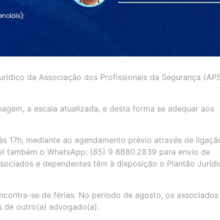
urídico da Associação dos Profissionais da Segurança (AP
magem, a escala atualizada, e desta forma se adequar aos
 às 17h, mediante ao agendamento prévio através de ligaçã
vel também o WhatsApp: (85) 9 8880.2839 para envio de
sociados e dependentes têm à disposição o Plantão Jurídi
ontra-se de férias. No período de agosto, os associados
 de outro(a) advogado(a).