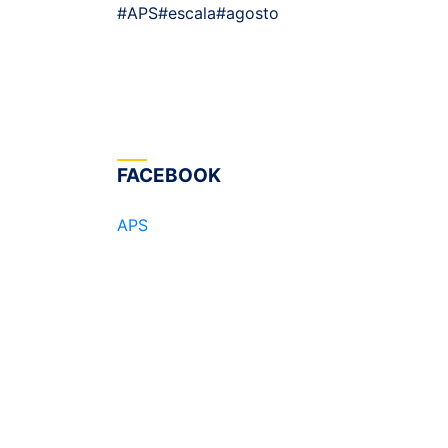
#APS
#escala
#agosto
FACEBOOK
APS