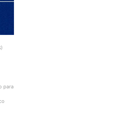
S)
o para
co