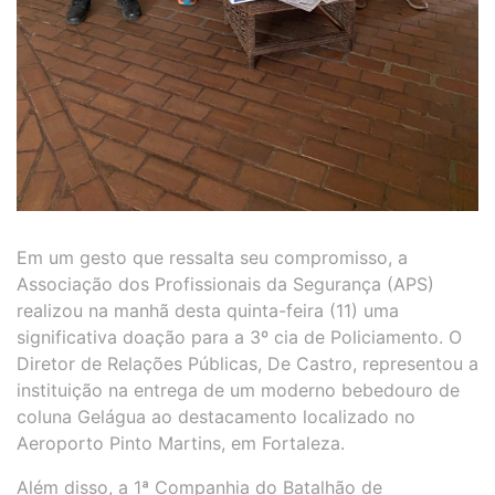
Em um gesto que ressalta seu compromisso, a
Associação dos Profissionais da Segurança (APS)
realizou na manhã desta quinta-feira (11) uma
significativa doação para a 3º cia de Policiamento. O
Diretor de Relações Públicas, De Castro, representou a
instituição na entrega de um moderno bebedouro de
coluna Gelágua ao destacamento localizado no
Aeroporto Pinto Martins, em Fortaleza.
Além disso, a 1ª Companhia do Batalhão de