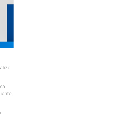
alize
esa
iente,
a