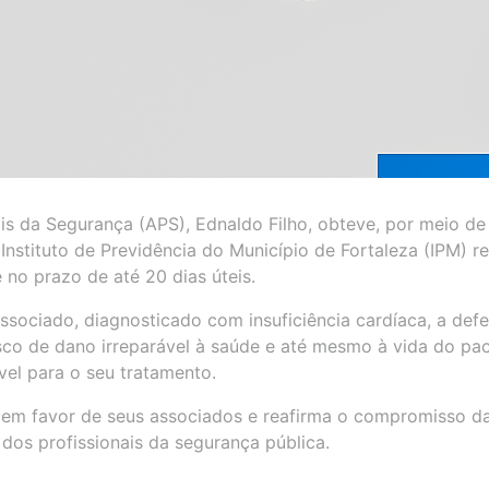
s da Segurança (APS), Ednaldo Filho, obteve, por meio de
Instituto de Previdência do Município de Fortaleza (IPM) re
 no prazo de até 20 dias úteis.
ssociado, diagnosticado com insuficiência cardíaca, a def
sco de dano irreparável à saúde e até mesmo à vida do pac
vel para o seu tratamento.
 em favor de seus associados e reafirma o compromisso d
 dos profissionais da segurança pública.