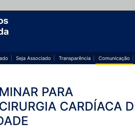
os
da
iado
Seja Associado
Transparência
Comunicação
IMINAR PARA
CIRURGIA CARDÍACA D
DADE