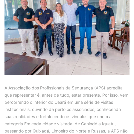
A Associação dos Profissionais da Segurança (APS) acredita
que representar é, antes de tudo, estar presente. Por isso, vem
percorrendo o interior do Ceará em uma série de visitas
institucionais, ouvindo de perto os associados, conhecendo
suas realidades e fortalecendo os vínculos que unem a
categoria.Em cada cidade visitada, de Canindé a Iguatu,
passando por Quixadá, Limoeiro do Norte e Russas, a APS não