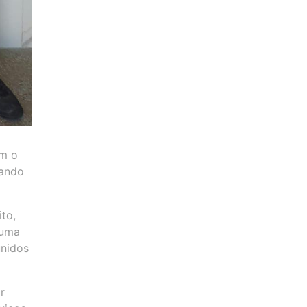
om o
nando
to,
 uma
unidos
r