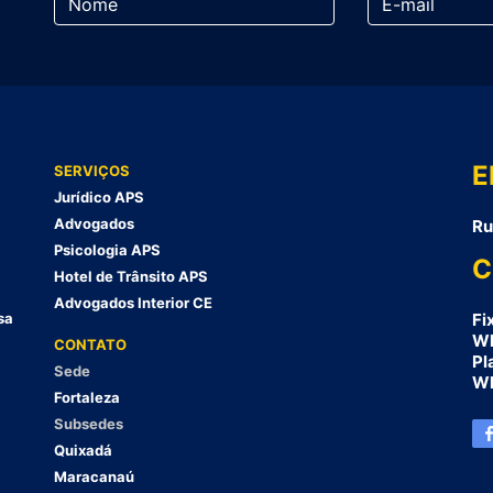
E
SERVIÇOS
Jurídico APS
Advogados
Ru
Psicologia APS
C
Hotel de Trânsito APS
Advogados Interior CE
sa
Fi
Wh
CONTATO
Pl
Sede
Wh
Fortaleza
Subsedes
Quixadá
Maracanaú