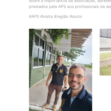
sobre a importância da associação, apresen
prestados pela APS aos profissionais da se
#APS #visita #região #socio