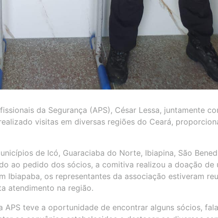
ofissionais da Segurança (APS), César Lessa, juntamente c
realizado visitas em diversas regiões do Ceará, proporcio
unicípios de Icó, Guaraciaba do Norte, Ibiapina, São Benedi
do ao pedido dos sócios, a comitiva realizou a doação de
á em Ibiapaba, os representantes da associação estiveram re
a atendimento na região.
da APS teve a oportunidade de encontrar alguns sócios, fala