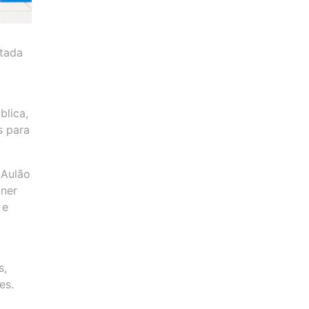
ltada
blica,
s para
 Aulão
gner
 e
s,
es.