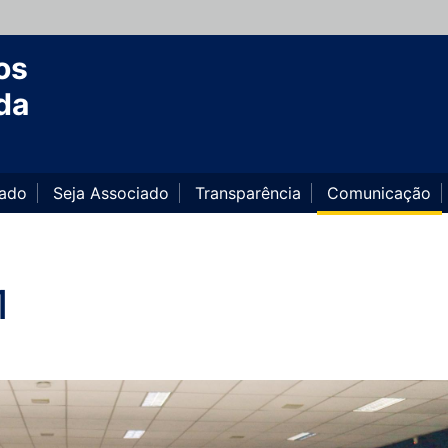
os
da
iado
Seja Associado
Transparência
Comunicação
1