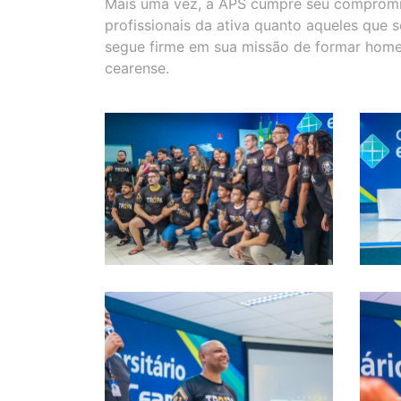
Mais uma vez, a APS cumpre seu compromis
profissionais da ativa quanto aqueles que s
segue firme em sua missão de formar homen
cearense.