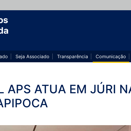
os
da
iado
Seja Associado
Transparência
Comunicação
 APS ATUA EM JÚRI N
APIPOCA