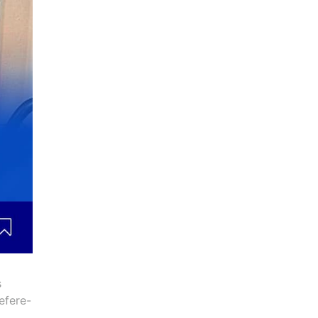
s
efere-