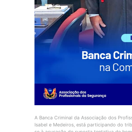
A Banca Criminal da Associação dos Profis
Isabel e Medeiros, está participando do tri
se à acusação de suposta tentativa de homi