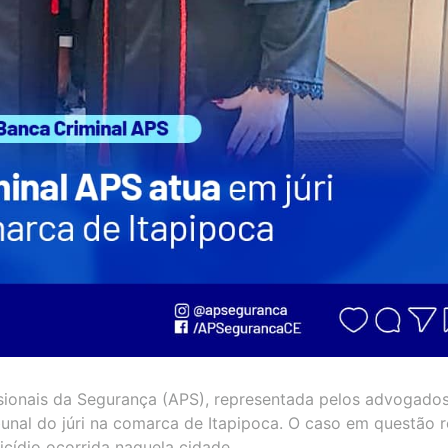
sionais da Segurança (APS), representada pelos advogado
bunal do júri na comarca de Itapipoca. O caso em questão r
cídio ocorrida naquela cidade.