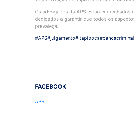
Os advogados da APS estão empenhados na 
dedicados a garantir que todos os aspecto
prevaleça.
#APS
#julgamento
#itapipoca
#bancacriminal
FACEBOOK
APS