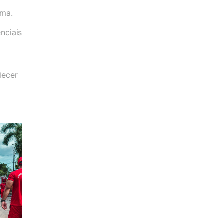
ima.
nciais
lecer