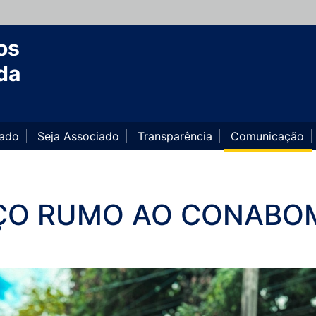
os
da
iado
Seja Associado
Transparência
Comunicação
AÇO RUMO AO CONABO