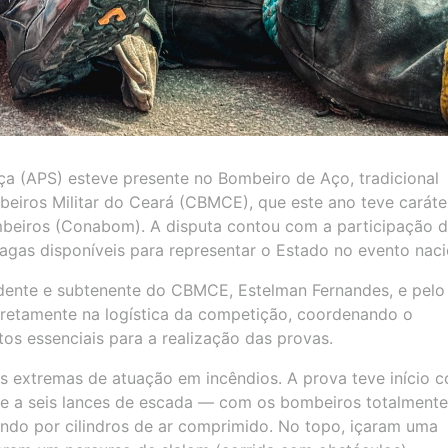
ça (APS) esteve presente no Bombeiro de Aço, tradicional
iros Militar do Ceará (CBMCE), que este ano teve caráte
mbeiros (Conabom). A disputa contou com a participação d
agas disponíveis para representar o Estado no evento naci
idente e subtenente do CBMCE, Estelman Fernandes, e pelo
iretamente na logística da competição, coordenando o
tos essenciais para a realização das provas.
es extremas de atuação em incêndios. A prova teve início 
te a seis lances de escada — com os bombeiros totalmente
ndo por cilindros de ar comprimido. No topo, içaram uma