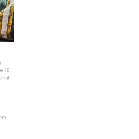
r
e 18
onal.
com