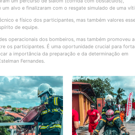
ram um percurso de slalom (corrida com obstáculos),
 um alvo e finalizaram com o resgate simulado de uma vít
cnico e físico dos participantes, mas também valores esse
pírito de equipe.
dades operacionais dos bombeiros, mas também promoveu a
e os participantes. É uma oportunidade crucial para forta
acar a importância da preparação e da determinação em
 Estelman Fernandes.