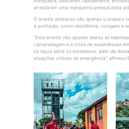
mangueira, desceram rapidamente, enfrenta
arrastaram uma mangueira pressurizada até
O evento destacou não apenas o preparo té
à profissão, como resistência, coragem e es
“Este evento não apenas testou as habili
camaradagem e a troca de experiências entr
os laços entre os bombeiros, além de dest
situações críticas de emergência”, afirmou