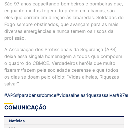
São 97 anos capacitando bombeiros e bombeiras que,
enquanto muitos fogem do prédio em chamas, são
eles que correm em direção às labaredas. Soldados do
Fogo sempre obstinados, que avançam para as mais
diversas emergências e nunca temem os riscos da
profissão.
A Associação dos Profissionais da Segurança (APS)
deixa essa singela homenagem a todos que compõem
o quadro do CBMCE. Verdadeiros heróis que muito
fizeram/fazem pela sociedade cearense e que todos
os dias se doam pelo ofício: “Vidas alheias, Riquezas
salvar”.
#APS
#parabéns
#cbmce
#vidasalheiasriquezassalvar
#97a
COMUNICAÇÃO
Notícias