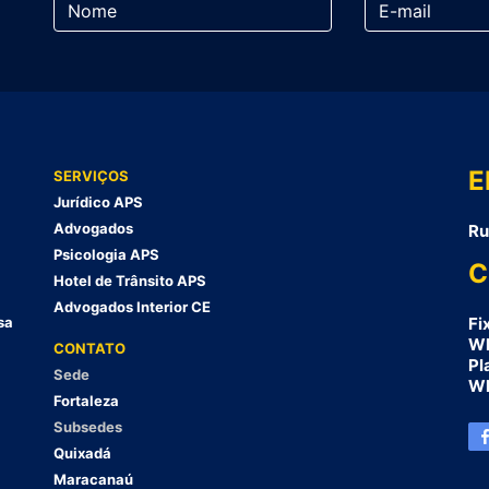
E
SERVIÇOS
Jurídico APS
Advogados
Ru
Psicologia APS
C
Hotel de Trânsito APS
Advogados Interior CE
sa
Fi
Wh
CONTATO
Pl
Sede
Wh
Fortaleza
Subsedes
Quixadá
Maracanaú