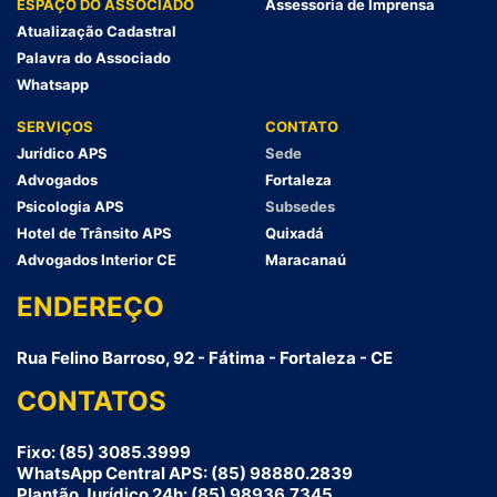
ESPAÇO DO ASSOCIADO
Assessoria de Imprensa
Atualização Cadastral
Palavra do Associado
Whatsapp
SERVIÇOS
CONTATO
Jurídico APS
Sede
Advogados
Fortaleza
Psicologia APS
Subsedes
Hotel de Trânsito APS
Quixadá
Advogados Interior CE
Maracanaú
ENDEREÇO
Rua Felino Barroso, 92 - Fátima - Fortaleza - CE
CONTATOS
Fixo: (85) 3085.3999
WhatsApp Central APS: (85) 98880.2839
Plantão Jurídico 24h: (85) 98936.7345