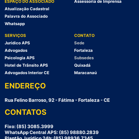
ESPAÇO DO ASSOCIADO
Assessoria de Imprensa
Atualização Cadastral
Palavra do Associado
Whatsapp
SERVIÇOS
CONTATO
Jurídico APS
Sede
Advogados
Fortaleza
Psicologia APS
Subsedes
Hotel de Trânsito APS
Quixadá
Advogados Interior CE
Maracanaú
ENDEREÇO
Rua Felino Barroso, 92 - Fátima - Fortaleza - CE
CONTATOS
Fixo: (85) 3085.3999
WhatsApp Central APS: (85) 98880.2839
Plantão Jurídico 24h: (85) 98936.7345