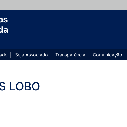
os
da
iado
Seja Associado
Transparência
Comunicação
S LOBO