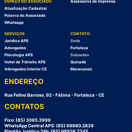
ESPAÇO DO ASSOCIADO
Assessoria de Imprensa
Atualização Cadastral
Palavra do Associado
Whatsapp
SERVIÇOS
CONTATO
Jurídico APS
Sede
Advogados
Fortaleza
Psicologia APS
Subsedes
Hotel de Trânsito APS
Quixadá
Advogados Interior CE
Maracanaú
ENDEREÇO
Rua Felino Barroso, 92 - Fátima - Fortaleza - CE
CONTATOS
Fixo: (85) 3085.3999
WhatsApp Central APS: (85) 98880.2839
Plantão Jurídico 24h: (85) 98936.7345