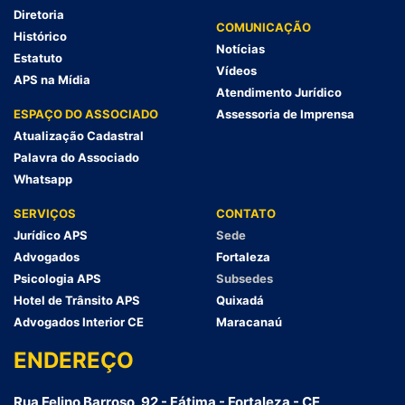
Diretoria
COMUNICAÇÃO
Histórico
Notícias
Estatuto
Vídeos
APS na Mídia
Atendimento Jurídico
ESPAÇO DO ASSOCIADO
Assessoria de Imprensa
Atualização Cadastral
Palavra do Associado
Whatsapp
SERVIÇOS
CONTATO
Jurídico APS
Sede
Advogados
Fortaleza
Psicologia APS
Subsedes
Hotel de Trânsito APS
Quixadá
Advogados Interior CE
Maracanaú
ENDEREÇO
Rua Felino Barroso, 92 - Fátima - Fortaleza - CE