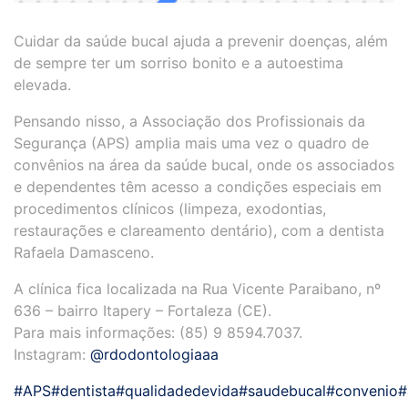
Cuidar da saúde bucal ajuda a prevenir doenças, além
de sempre ter um sorriso bonito e a autoestima
elevada.
Pensando nisso, a Associação dos Profissionais da
Segurança (APS) amplia mais uma vez o quadro de
convênios na área da saúde bucal, onde os associados
e dependentes têm acesso a condições especiais em
procedimentos clínicos (limpeza, exodontias,
restaurações e clareamento dentário), com a dentista
Rafaela Damasceno.
A clínica fica localizada na Rua Vicente Paraibano, nº
636 – bairro Itapery – Fortaleza (CE).
Para mais informações: (85) 9 8594.7037.
Instagram:
@rdodontologiaaa
#APS
#dentista
#qualidadedevida
#saudebucal
#convenio
#