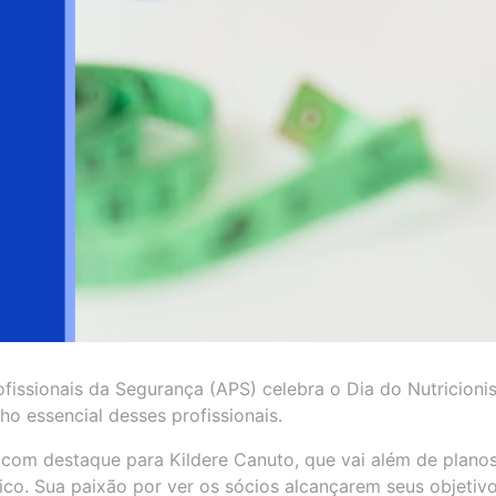
ofissionais da Segurança (APS) celebra o Dia do Nutricionis
ho essencial desses profissionais.
, com destaque para Kildere Canuto, que vai além de plano
co. Sua paixão por ver os sócios alcançarem seus objetiv