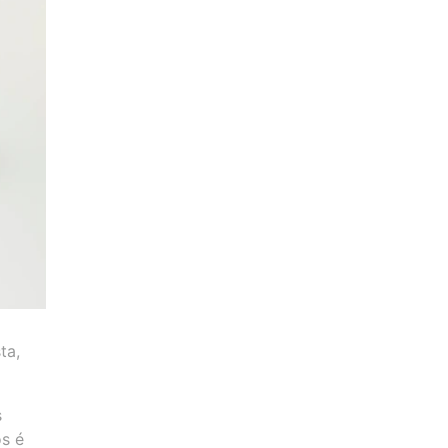
ta,
s
os é