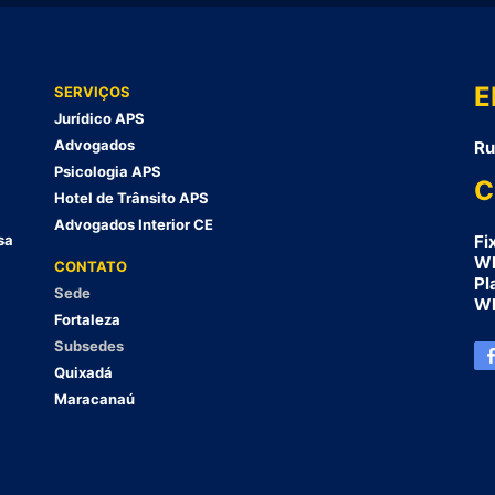
E
SERVIÇOS
Jurídico APS
Advogados
Ru
Psicologia APS
C
Hotel de Trânsito APS
Advogados Interior CE
sa
Fi
Wh
CONTATO
Pl
Sede
Wh
Fortaleza
Subsedes
Quixadá
Maracanaú