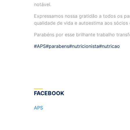
notável.
Expressamos nossa gratidão a todos os par
qualidade de vida e autoestima aos sócios
Parabéns por esse brilhante trabalho trans
#APS
#parabens
#nutricionista
#nutricao
FACEBOOK
APS