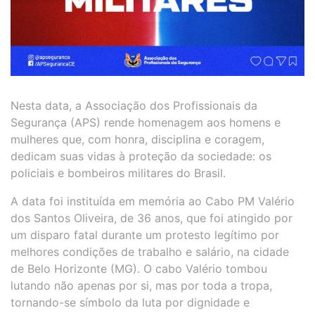
Nesta data, a Associação dos Profissionais da
Segurança (APS) rende homenagem aos homens e
mulheres que, com honra, disciplina e coragem,
dedicam suas vidas à proteção da sociedade: os
policiais e bombeiros militares do Brasil.
A data foi instituída em memória ao Cabo PM Valério
dos Santos Oliveira, de 36 anos, que foi atingido por
um disparo fatal durante um protesto legítimo por
melhores condições de trabalho e salário, na cidade
de Belo Horizonte (MG). O cabo Valério tombou
lutando não apenas por si, mas por toda a tropa,
tornando-se símbolo da luta por dignidade e