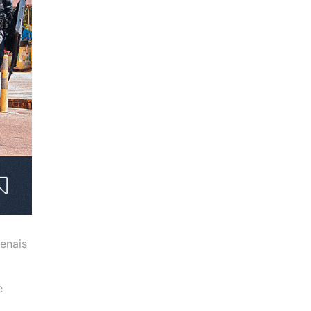
enais
e