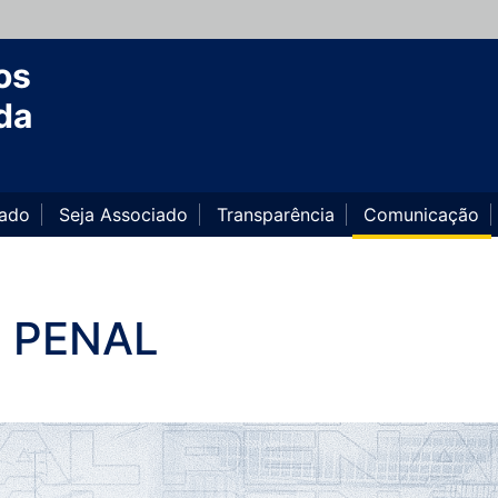
os
da
iado
Seja Associado
Transparência
Comunicação
L PENAL