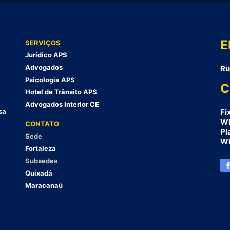
E
SERVIÇOS
Jurídico APS
Advogados
Ru
Psicologia APS
C
Hotel de Trânsito APS
Advogados Interior CE
sa
Fi
Wh
CONTATO
Pl
Sede
Wh
Fortaleza
Subsedes
Quixadá
Maracanaú