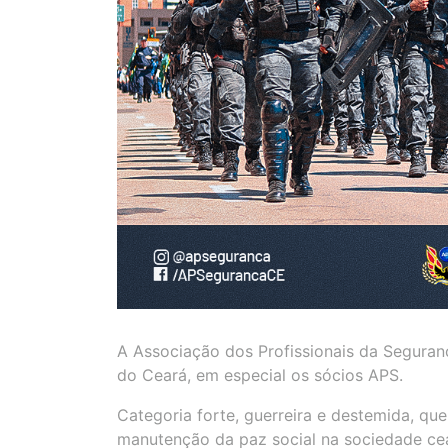
A Associação dos Profissionais da Seguranç
do Ceará, em especial os sócios APS.
Categoria forte, guerreira e destemida, que
manutenção da paz social na sociedade ce