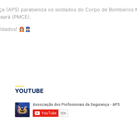
ça (APS) parabeniza os soldados do Corpo de Bombeiros M
Ceará (PMCE).
 👩🏻‍🚒👮🏻‍♀️
YOUTUBE