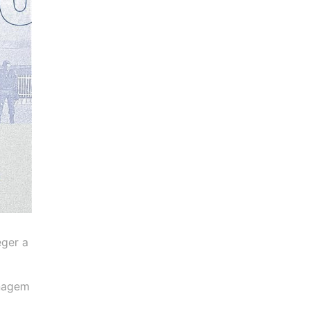
eger a
enagem