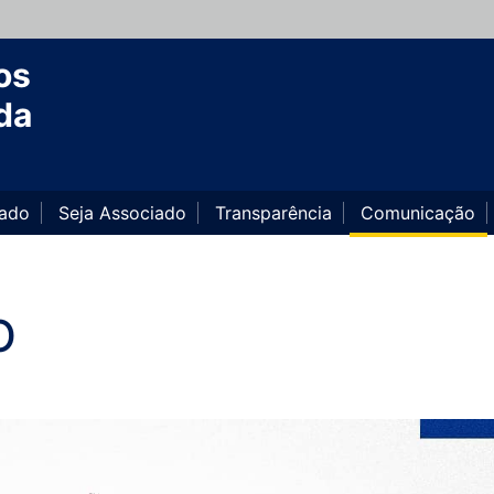
os
da
iado
Seja Associado
Transparência
Comunicação
O