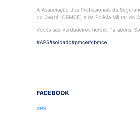
A Associação dos Profissionais da Seguran
do Ceará (CBMCE) e da Polícia Militar do 
Vocês são verdadeiros heróis. Parabéns, Soldados!
#APS
#soldado
#pmce
#cbmce
FACEBOOK
APS