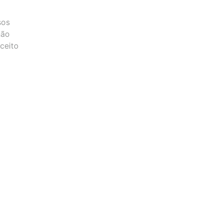
sos
não
ceito