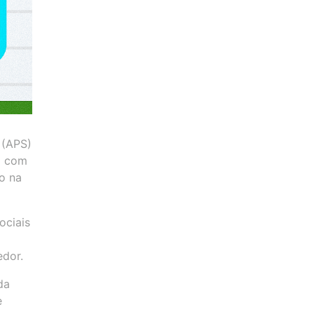
 (APS)
a com
o na
ociais
edor.
da
e