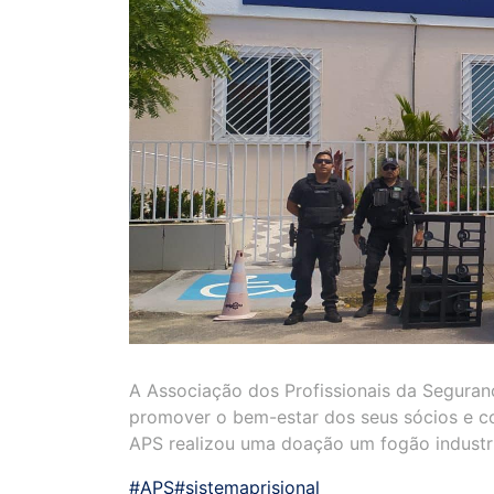
A Associação dos Profissionais da Segur
promover o bem-estar dos seus sócios e con
APS realizou uma doação um fogão industria
#APS
#sistemaprisional