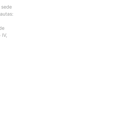
 sede
autas:
de
 IV,