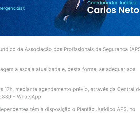
urídico da Associação dos Profissionais da Segurança (AP
agem a escala atualizada e, desta forma, se adequar aos
às 17h, mediante agendamento prévio, através da Central d
.2839 – WhatsApp.
dependentes têm à disposição o Plantão Jurídico APS, no