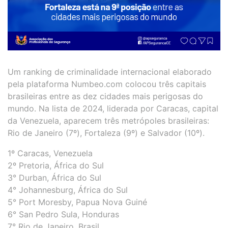
Um ranking de criminalidade internacional elaborado
pela plataforma Numbeo.com colocou três capitais
brasileiras entre as dez cidades mais perigosas do
mundo. Na lista de 2024, liderada por Caracas, capital
da Venezuela, aparecem três metrópoles brasileiras:
Rio de Janeiro (7º), Fortaleza (9º) e Salvador (10º).
1º Caracas, Venezuela
2º Pretoria, África do Sul
3° Durban, África do Sul
4° Johannesburg, África do Sul
5° Port Moresby, Papua Nova Guiné
6° San Pedro Sula, Honduras
7° Rio de Janeiro, Brasil