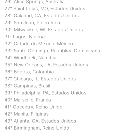
26° Alice Springs, Austrália
27° Saint Louis, MO, Estados Unidos
28° Oakland, CA, Estados Unidos
29° San Juan, Porto Rico
30° Milwaukee, WI, Estados Unidos
31° Lagos, Nigéria
32° Cidade do México, México
33° Santo Domingo, República Dominicana
34° Windhoek, Namíbia
35° New Orleans, LA, Estados Unidos
36° Bogota, Colômbia
37° Chicago, IL, Estados Unidos
38° Campinas, Brasil
39° Philadelphia, PA, Estados Unidos
40° Marseille, França
41° Coventry, Reino Unido
42° Manila, Filipinas
43° Atlanta, GA, Estados Unidos
44° Birmingham, Reino Unido