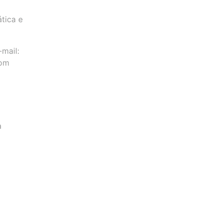
tica e
-mail:
com
a