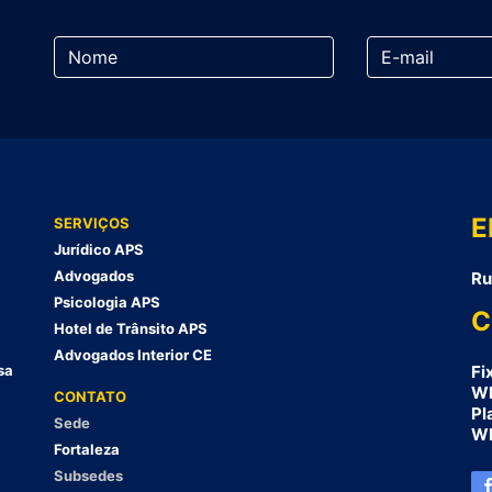
E
SERVIÇOS
Jurídico APS
Advogados
Ru
Psicologia APS
C
Hotel de Trânsito APS
Advogados Interior CE
sa
Fi
Wh
CONTATO
Pl
Sede
Wh
Fortaleza
Subsedes