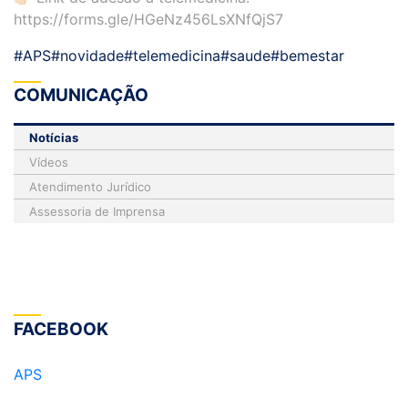
https://forms.gle/HGeNz456LsXNfQjS7
#APS
#novidade
#telemedicina
#saude
#bemestar
COMUNICAÇÃO
Notícias
Vídeos
Atendimento Jurídico
Assessoria de Imprensa
FACEBOOK
APS