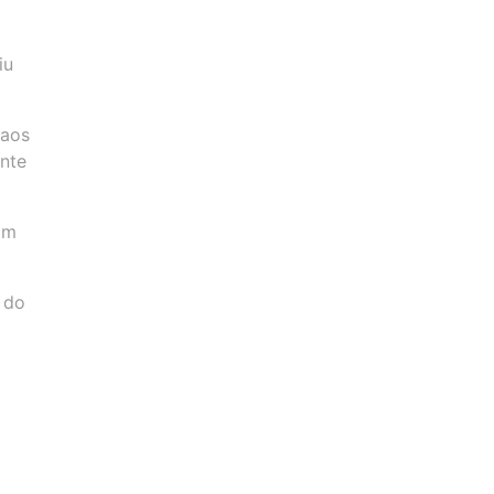
iu
 aos
ente
am
 do