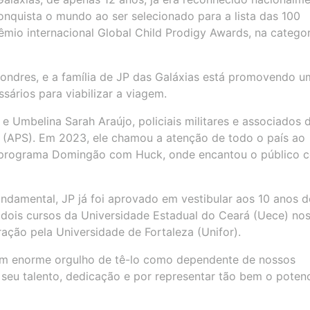
conquista o mundo ao ser selecionado para a lista das 100
êmio internacional Global Child Prodigy Awards, na categor
ondres, e a família de JP das Galáxias está promovendo u
ários para viabilizar a viagem.
e Umbelina Sarah Araújo, policiais militares e associados 
 (APS). Em 2023, ele chamou a atenção de todo o país ao
o programa Domingão com Huck, onde encantou o público 
ndamental, JP já foi aprovado em vestibular aos 10 anos d
ois cursos da Universidade Estadual do Ceará (Uece) no
ração pela Universidade de Fortaleza (Unifor).
em enorme orgulho de tê-lo como dependente de nossos
 seu talento, dedicação e por representar tão bem o potenc