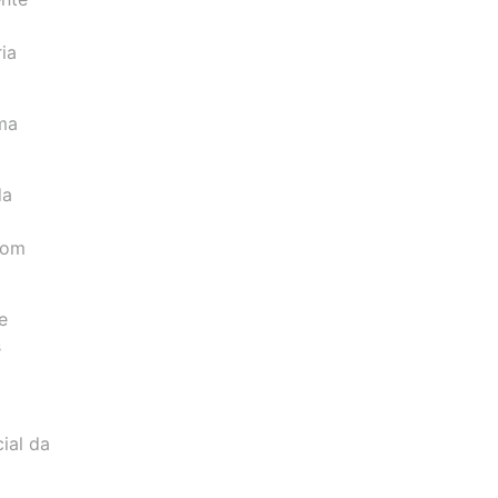
ia
ma
da
com
e
s
ial da