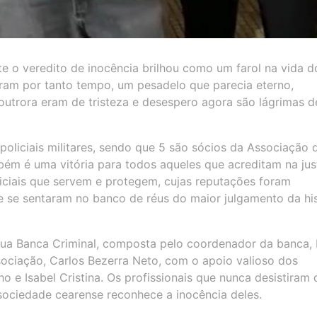
e o veredito de inocência brilhou como um farol na vida d
garam por tanto tempo, um pesadelo que parecia eterno,
outrora eram de tristeza e desespero agora são lágrimas d
oliciais militares, sendo que 5 são sócios da Associação 
bém é uma vitória para todos aqueles que acreditam na jus
iciais que servem e protegem, cujas reputações foram
 se sentaram no banco de réus do maior julgamento da his
sua Banca Criminal, composta pelo coordenador da banca,
ociação, Carlos Bezerra Neto, com o apoio valioso dos
o e Isabel Cristina. Os profissionais que nunca desistiram 
 a sociedade cearense reconhece a inocência deles.