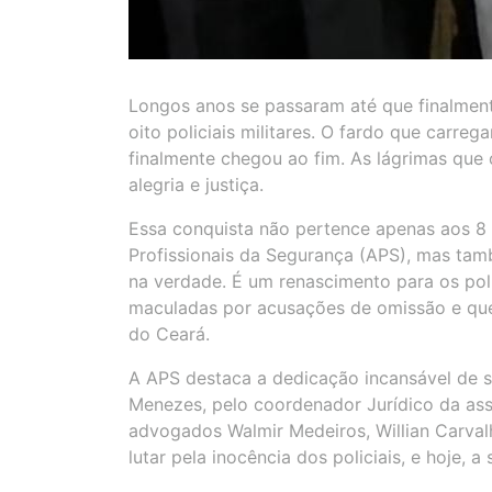
Longos anos se passaram até que finalment
oito policiais militares. O fardo que carre
finalmente chegou ao fim. As lágrimas que 
alegria e justiça.
Essa conquista não pertence apenas aos 8 p
Profissionais da Segurança (APS), mas tam
na verdade. É um renascimento para os pol
maculadas por acusações de omissão e que
do Ceará.
A APS destaca a dedicação incansável de 
Menezes, pelo coordenador Jurídico da ass
advogados Walmir Medeiros, Willian Carvalh
lutar pela inocência dos policiais, e hoje,