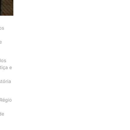
os
e
dos
tiça e
tória
 Régio
de