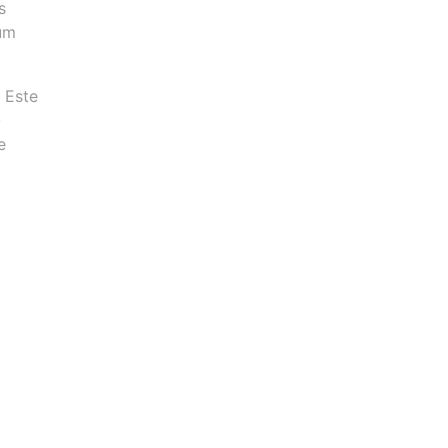
s
 um
 Este
O
e