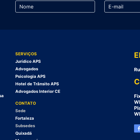
E
SERVIÇOS
Jurídico APS
Advogados
Ru
Psicologia APS
C
Hotel de Trânsito APS
Advogados Interior CE
sa
Fi
Wh
CONTATO
Pl
Sede
Wh
Fortaleza
Subsedes
Quixadá