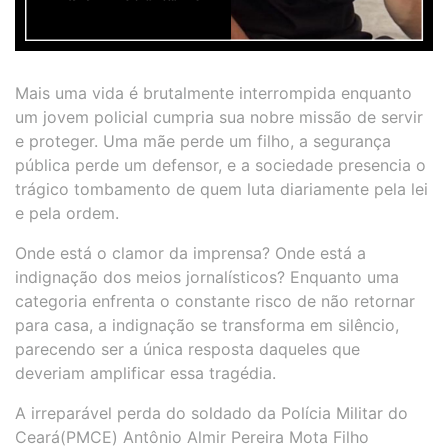
Mais uma vida é brutalmente interrompida enquanto
um jovem policial cumpria sua nobre missão de servir
e proteger. Uma mãe perde um filho, a segurança
pública perde um defensor, e a sociedade presencia o
trágico tombamento de quem luta diariamente pela lei
e pela ordem.
Onde está o clamor da imprensa? Onde está a
indignação dos meios jornalísticos? Enquanto uma
categoria enfrenta o constante risco de não retornar
para casa, a indignação se transforma em silêncio,
parecendo ser a única resposta daqueles que
deveriam amplificar essa tragédia.
A irreparável perda do soldado da Polícia Militar do
Ceará(PMCE) Antônio Almir Pereira Mota Filho