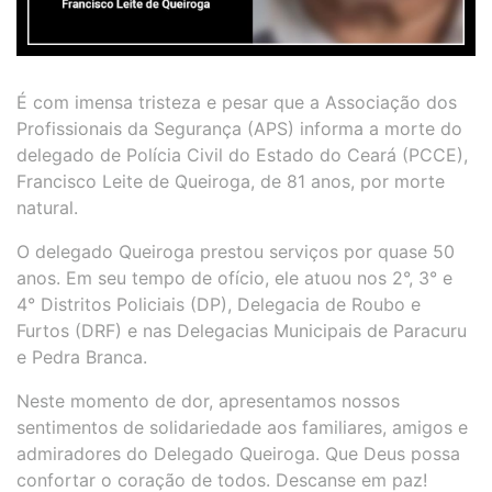
É com imensa tristeza e pesar que a Associação dos
Profissionais da Segurança (APS) informa a morte do
delegado de Polícia Civil do Estado do Ceará (PCCE),
Francisco Leite de Queiroga, de 81 anos, por morte
natural.
O delegado Queiroga prestou serviços por quase 50
anos. Em seu tempo de ofício, ele atuou nos 2°, 3° e
4° Distritos Policiais (DP), Delegacia de Roubo e
Furtos (DRF) e nas Delegacias Municipais de Paracuru
e Pedra Branca.
Neste momento de dor, apresentamos nossos
sentimentos de solidariedade aos familiares, amigos e
admiradores do Delegado Queiroga. Que Deus possa
confortar o coração de todos. Descanse em paz!