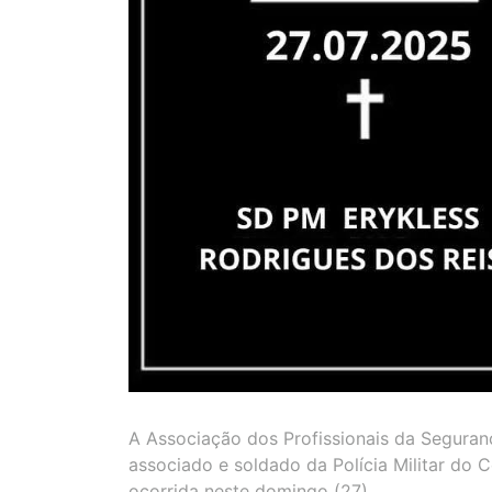
A Associação dos Profissionais da Seguran
associado e soldado da Polícia Militar do 
ocorrida neste domingo (27).