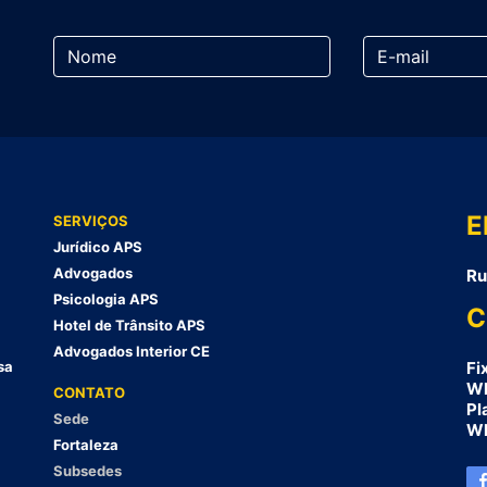
E
SERVIÇOS
Jurídico APS
Advogados
Ru
Psicologia APS
C
Hotel de Trânsito APS
Advogados Interior CE
sa
Fi
Wh
CONTATO
Pl
Sede
Wh
Fortaleza
Subsedes