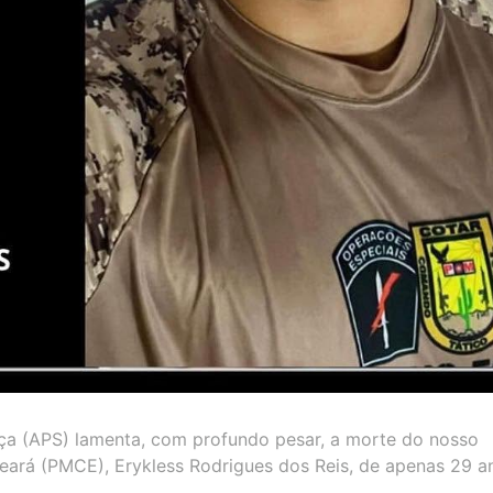
ça (APS) lamenta, com profundo pesar, a morte do nosso
Ceará (PMCE), Erykless Rodrigues dos Reis, de apenas 29 a