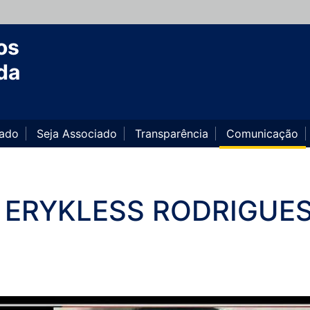
os
da
iado
Seja Associado
Transparência
Comunicação
: ERYKLESS RODRIGUE