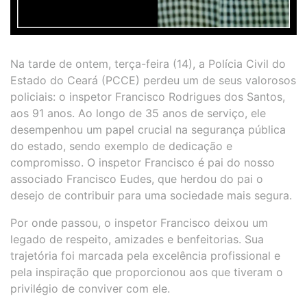
Na tarde de ontem, terça-feira (14), a Polícia Civil do
Estado do Ceará (PCCE) perdeu um de seus valorosos
policiais: o inspetor Francisco Rodrigues dos Santos,
aos 91 anos. Ao longo de 35 anos de serviço, ele
desempenhou um papel crucial na segurança pública
do estado, sendo exemplo de dedicação e
compromisso. O inspetor Francisco é pai do nosso
associado Francisco Eudes, que herdou do pai o
desejo de contribuir para uma sociedade mais segura.
Por onde passou, o inspetor Francisco deixou um
legado de respeito, amizades e benfeitorias. Sua
trajetória foi marcada pela excelência profissional e
pela inspiração que proporcionou aos que tiveram o
privilégio de conviver com ele.