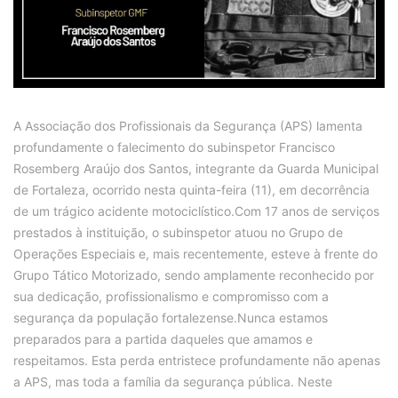
A Associação dos Profissionais da Segurança (APS) lamenta
profundamente o falecimento do subinspetor Francisco
Rosemberg Araújo dos Santos, integrante da Guarda Municipal
de Fortaleza, ocorrido nesta quinta-feira (11), em decorrência
de um trágico acidente motociclístico.Com 17 anos de serviços
prestados à instituição, o subinspetor atuou no Grupo de
Operações Especiais e, mais recentemente, esteve à frente do
Grupo Tático Motorizado, sendo amplamente reconhecido por
sua dedicação, profissionalismo e compromisso com a
segurança da população fortalezense.Nunca estamos
preparados para a partida daqueles que amamos e
respeitamos. Esta perda entristece profundamente não apenas
a APS, mas toda a família da segurança pública. Neste