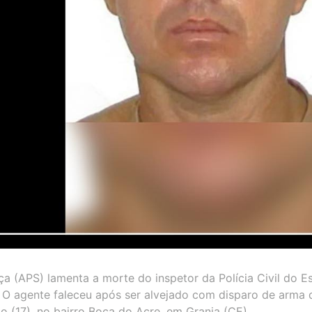
a (APS) lamenta a morte do inspetor da Polícia Civil do E
. O agente faleceu após ser alvejado com disparo de arma 
o (17), no bairro Boca do Acre, em Granja (CE).