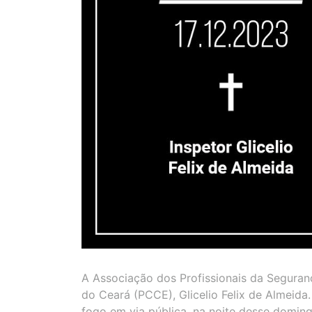
A Associação dos Profissionais da Seguranç
do Ceará (PCCE), Glicelio Felix de Almeida
fogo em via pública, na noite desse doming