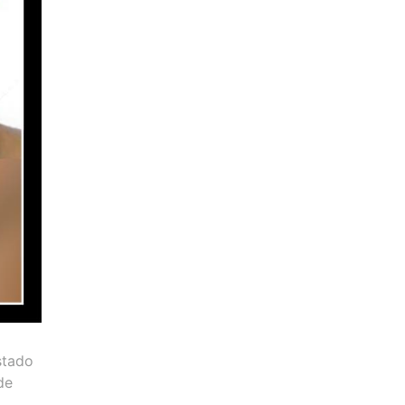
stado
de