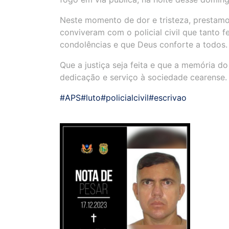
Neste momento de dor e tristeza, prestamo
conviveram com o policial civil que tanto 
condolências e que Deus conforte a todos.
Que a justiça seja feita e que a memória 
dedicação e serviço à sociedade cearense.
#APS
#luto
#policialcivil
#escrivao